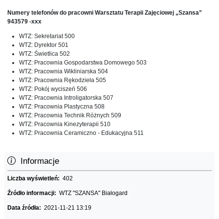
Numery telefonów do pracowni Warsztatu Terapii Zajęciowej „Szansa”
943579 ‐xxx
WTZ: Sekretariat 500
WTZ: Dyrektor 501
WTZ: Świetlica 502
WTZ: Pracownia Gospodarstwa Domowego 503
WTZ: Pracownia Wikliniarska 504
WTZ: Pracownia Rękodzieła 505
WTZ: Pokój wyciszeń 506
WTZ: Pracownia Introligatorska 507
WTZ: Pracownia Plastyczna 508
WTZ: Pracownia Technik Różnych 509
WTZ: Pracownia Kinezyterapii 510
WTZ: Pracownia Ceramiczno - Edukacyjna 511
Informacje
Liczba wyświetleń:
402
Źródło informacji:
WTZ "SZANSA" Białogard
Data źródła:
2021-11-21 13:19