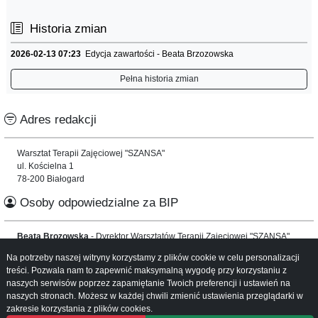
Historia zmian
2026-02-13 07:23
Edycja zawartości - Beata Brzozowska
Pełna historia zmian
Adres redakcji
Warsztat Terapii Zajęciowej "SZANSA"
ul. Kościelna 1
78-200 Białogard
Osoby odpowiedzialne za BIP
Beata Brozowska
- Dyrektor Warsztatów Terapii Zajęciowej "SZANSA"
Na potrzeby naszej witryny korzystamy z plików cookie w celu personalizacji
Informacje o serwisie
treści. Pozwala nam to zapewnić maksymalną wygodę przy korzystaniu z
naszych serwisów poprzez zapamiętanie Twoich preferencji i ustawień na
Mapa serwisu
naszych stronach. Możesz w każdej chwili zmienić ustawienia przeglądarki w
Instrukcja obsługi
zakresie korzystania z plików cookies.