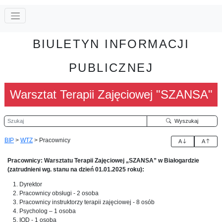
BIULETYN INFORMACJI
PUBLICZNEJ
Warsztat Terapii Zajęciowej "SZANSA"
Szukaj
Wyszukaj
BIP
>
WTZ
>
Pracownicy
A
A
Pracownicy: Warsztatu Terapii Zajęciowej „SZANSA” w Białogardzie
(zatrudnieni wg. stanu na dzień 01.01.2025 roku):
Dyrektor
Pracownicy obsługi - 2 osoba
Pracownicy instruktorzy terapii zajęciowej - 8 osób
Psycholog – 1 osoba
IOD - 1 osoba